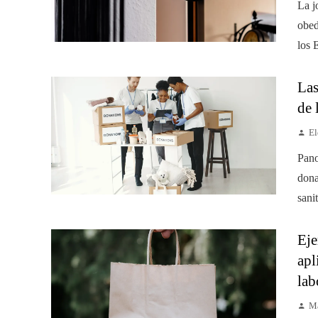
La j
obed
los 
Las
de 
El
Pano
dona
sanit
Eje
apl
lab
Ma