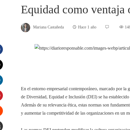
Equidad como ventaja 
Mariana Castañeda
Hace 1 año
14
acebook
witter
En el entorno empresarial contemporáneo, marcado por la g
inkedIn
de Diversidad, Equidad e Inclusión (DEI) se ha establecido 
Además de su relevancia ética, estas normas son fundamenta
interest
y aumentar la competitividad de las organizaciones en un 
tumbleupon
Las normas DEI pretenden modificar la cultura organizacion