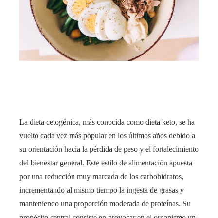
edIn
rest
bleupon
l
La dieta cetogénica, más conocida como dieta keto, se ha
vuelto cada vez más popular en los últimos años debido a
su orientación hacia la pérdida de peso y el fortalecimiento
del bienestar general. Este estilo de alimentación apuesta
por una reducción muy marcada de los carbohidratos,
incrementando al mismo tiempo la ingesta de grasas y
manteniendo una proporción moderada de proteínas. Su
propósito central consiste en provocar en el organismo un