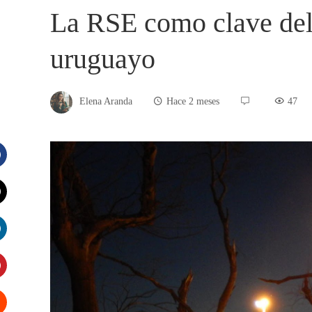
La RSE como clave del 
uruguayo
Elena Aranda
Hace 2 meses
47
acebook
witter
inkedIn
interest