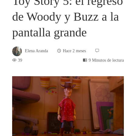
Toy Story 5: el regreso
de Woody y Buzz a la
pantalla grande
Elena Aranda
Hace 2 meses
39
9 Minutos de lectura
book
ter
edIn