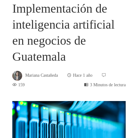
Implementación de
inteligencia artificial
en negocios de
Guatemala
Mariana Castañeda
Hace 1 año
159
3 Minutos de lectura
book
ter