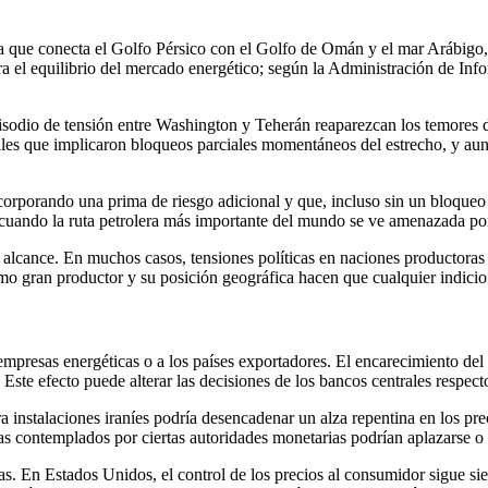
a que conecta el Golfo Pérsico con el Golfo de Omán y el mar Arábigo,
ra el equilibrio del mercado energético; según la Administración de In
sodio de tensión entre Washington y Teherán reaparezcan los temores de
vales que implicaron bloqueos parciales momentáneos del estrecho, y au
corporando una prima de riesgo adicional y que, incluso sin un bloqueo
uando la ruta petrolera más importante del mundo se ve amenazada por 
 alcance. En muchos casos, tensiones políticas en naciones productoras 
como gran productor y su posición geográfica hacen que cualquier indici
empresas energéticas o a los países exportadores. El encarecimiento del c
ste efecto puede alterar las decisiones de los bancos centrales respecto 
instalaciones iraníes podría desencadenar un alza repentina en los preci
sas contemplados por ciertas autoridades monetarias podrían aplazarse o a
as. En Estados Unidos, el control de los precios al consumidor sigue si