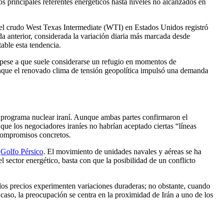
os principales referentes energéticos hasta niveles no alcanzados en
el crudo West Texas Intermediate (WTI) en Estados Unidos registró
da anterior, considerada la variación diaria más marcada desde
able esta tendencia.
; pese a que suele considerarse un refugio en momentos de
aunque el renovado clima de tensión geopolítica impulsó una demanda
l programa nuclear iraní. Aunque ambas partes confirmaron el
 que los negociadores iraníes no habrían aceptado ciertas “líneas
 compromisos concretos.
l
Golfo Pérsico
. El movimiento de unidades navales y aéreas se ha
 sector energético, basta con que la posibilidad de un conflicto
e los precios experimenten variaciones duraderas; no obstante, cuando
 caso, la preocupación se centra en la proximidad de Irán a uno de los