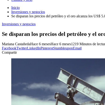
Inicio
Inversiones y negocios
Se disparan los precios del petróleo y el oro alcanza los US$ 5
Inversiones y negocios
Se disparan los precios del petróleo y el o
Mariana Castañeda
Hace 6 meses
Hace 6 meses
121
9 Minutos de lectu
Facebook
Twitter
LinkedIn
Pinterest
Stumbleupon
Email
Compartir