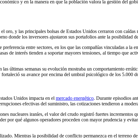
 económico y en la manera en que la población valora la gestión del gobi
 y el oro, y las principales bolsas de Estados Unidos cerraron con caíd
o donde los inversores ajustaron sus portafolios ante la posibilidad de
 preferencia entre sectores, en los que las compañías vinculadas a la en
 tasas de interés tienden a soportar mayores tensiones, al tiempo que ac
n las últimas semanas su evolución mostraba un comportamiento errático,
 fortaleció su avance por encima del umbral psicológico de los 5.000 d
 Estados Unidos impacta en el
mercado energético
. Durante episodios ant
rrupciones efectivas del suministro, las cotizaciones tendieron a modera
ciones nucleares iraníes, el valor del crudo registró fuertes incrementos
der por qué algunos operadores proceden con mayor prudencia y evitan 
alizado. Mientras la posibilidad de conflicto permanezca en el terreno de