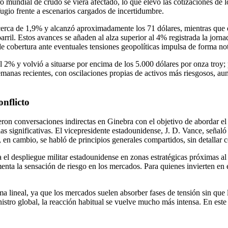
o mundial de crudo se viera afectado, lo que elevó las cotizaciones de l
fugio frente a escenarios cargados de incertidumbre.
cerca de 1,9% y alcanzó aproximadamente los 71 dólares, mientras que 
rril. Estos avances se añaden al alza superior al 4% registrada la jorna
 cobertura ante eventuales tensiones geopolíticas impulsa de forma not
l 2% y volvió a situarse por encima de los 5.000 dólares por onza troy
semanas recientes, con oscilaciones propias de activos más riesgosos, 
nflicto
ron conversaciones indirectas en Ginebra con el objetivo de abordar e
as significativas. El vicepresidente estadounidense, J. D. Vance, señaló
, en cambio, se habló de principios generales compartidos, sin detallar
a el despliegue militar estadounidense en zonas estratégicas próximas a
ta la sensación de riesgo en los mercados. Para quienes invierten en el
rma lineal, ya que los mercados suelen absorber fases de tensión sin qu
nistro global, la reacción habitual se vuelve mucho más intensa. En este