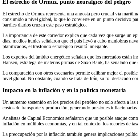
El estrecho de Ormuz, punto neurálgico del peligro
El estrecho de Ormuz representa una angosta pero crucial vía marítim
consumido a nivel global, lo que lo convierte en un punto decisivo pa
barriles diarios cruzan este paso estratégico.
La importancia de este corredor explica que cada vez que surge un epi
días, medios iraníes señalaron que el país llevó a cabo maniobras na
planificados, el trasfondo estratégico resultó innegable.
Los expertos del ámbito energético señalan que los mercados están in
Hansen, estratega de materias primas de Saxo Bank, ha señalado que c
La comparación con otros escenarios permite calibrar mejor el posible
nivel global. No obstante, cuando se trata de Irán, su rol destacado 
Impacto en la inflación y en la política monetaria
Un aumento sostenido en los precios del petróleo no solo afecta a las 
costos de transporte y producción, generando presiones inflacionarias. E
Analistas de Capital Economics señalaron que un posible ataque contra 
inflación en múltiples economías, y en tal contexto, los recortes de ta
La preocupación por la inflación también genera implicaciones polític