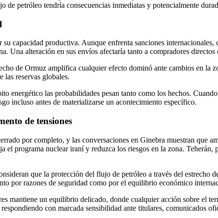
flujo de petróleo tendría consecuencias inmediatas y potencialmente durad
l
r su capacidad productiva. Aunque enfrenta sanciones internacionales, c
a. Una alteración en sus envíos afectaría tanto a compradores directos 
echo de Ormuz amplifica cualquier efecto dominó ante cambios en la zon
e las reservas globales.
ito energético las probabilidades pesan tanto como los hechos. Cuando 
go incluso antes de materializarse un acontecimiento específico.
umento de tensiones
 cerrado por completo, y las conversaciones en Ginebra muestran que a
a el programa nuclear iraní y reduzca los riesgos en la zona. Teherán, po
consideran que la protección del flujo de petróleo a través del estrech
anto por razones de seguridad como por el equilibrio económico internac
res mantiene un equilibrio delicado, donde cualquier acción sobre el t
respondiendo con marcada sensibilidad ante titulares, comunicados ofic