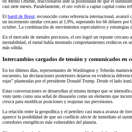
en Medio Oriente, reaccionaron ante la posibilidad de que el suministr
casi siete meses. Paralelamente, el oro volvió a captar capital como re
El
barril de Brent,
reconocido como referencia internacional, avanzó 
un incremento similar cercano al 1,9%, superando los 66 dólares por ba
octubre. La combinación de movimientos especulativos y estrategias de
En el mercado de metales preciosos, el oro logró un repunte cercano a
inestabilidad, el metal había mostrado comportamientos erráticos en 
más sólida.
Intercambios cargados de tensión y comunicados en co
En los últimos días, representantes de Washington y Teherán mantuvie
encuentro, las declaraciones posteriores dejaron en evidencia diferenci
rojas” planteadas por el presidente Donald Trump. Desde el lado iraní
Estas conversaciones se desarrollan al mismo tiempo que se intensific
visto tanto como una señal de disuasión como un elemento que incremen
crezca para modificar posiciones y reajustar sus previsiones.
La relación entre la geopolítica y el petróleo casi nunca avanza de fo
aparece la posibilidad de que un conflicto afecte de inmediato al sumi
corredores energéticos más vulnerables del planeta.