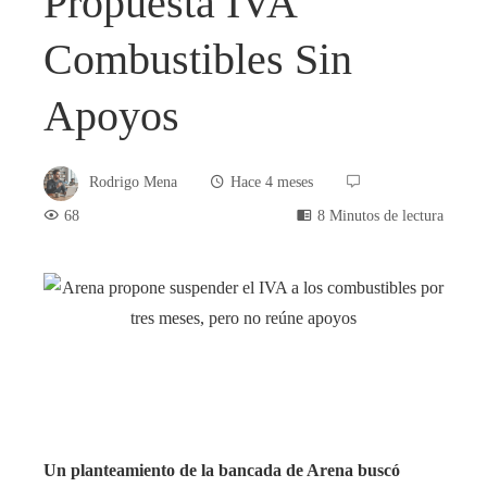
Propuesta IVA
Combustibles Sin
Apoyos
Rodrigo Mena
Hace 4 meses
68
8 Minutos de lectura
book
ter
edIn
Un planteamiento de la bancada de Arena buscó