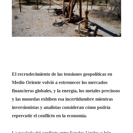
ter
edIn
rest
bleupon
El recrudecimiento de las tensiones geopolíticas en
l
Medio Oriente volvió a estremecer los mercados
financieros globales, y la energía, los metales preciosos
y las monedas exhiben esa incertidumbre mientras
inversionistas y analistas consideran cómo podría
repercutir el conflicto en la economía.
La escalada del conflicto entre Estados Unidos e Irán