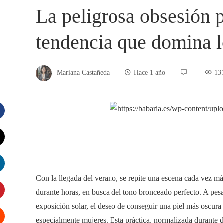
La peligrosa obsesión p
tendencia que domina l
Mariana Castañeda
Hace 1 año
13
acebook
witter
Con la llegada del verano, se repite una escena cada vez má
inkedIn
durante horas, en busca del tono bronceado perfecto. A pesa
exposición solar, el deseo de conseguir una piel más oscura
interest
especialmente mujeres. Esta práctica, normalizada durante