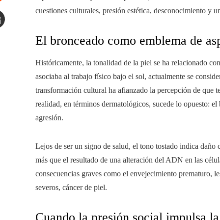
tumbleupon
cuestiones culturales, presión estética, desconocimiento y una
mail
El bronceado como emblema de asp
Históricamente, la tonalidad de la piel se ha relacionado co
asociaba al trabajo físico bajo el sol, actualmente se conside
transformación cultural ha afianzado la percepción de que te
realidad, en términos dermatológicos, sucede lo opuesto: el 
agresión.
Lejos de ser un signo de salud, el tono tostado indica daño 
más que el resultado de una alteración del ADN en las célu
consecuencias graves como el envejecimiento prematuro, les
severos, cáncer de piel.
Cuando la presión social impulsa la