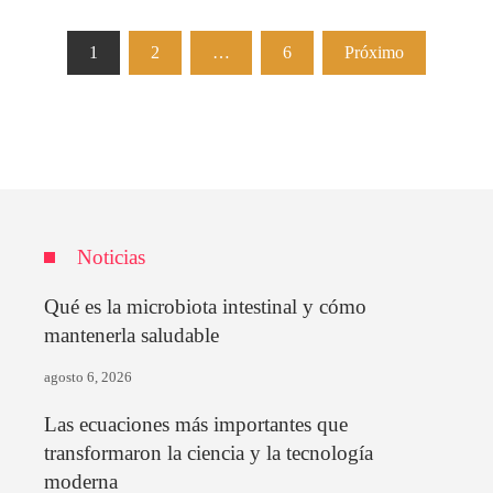
Paginación
1
2
…
6
Próximo
de
entradas
Noticias
Qué es la microbiota intestinal y cómo
mantenerla saludable
agosto 6, 2026
Las ecuaciones más importantes que
transformaron la ciencia y la tecnología
moderna