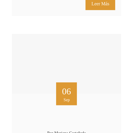
Leer Más
06
Sep