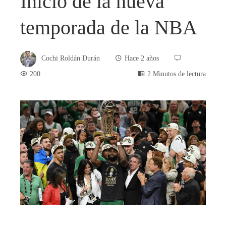
Inicio de la nueva
temporada de la NBA
Cochi Roldán Durán
Hace 2 años
200
2 Minutos de lectura
book
ter
edIn
rest