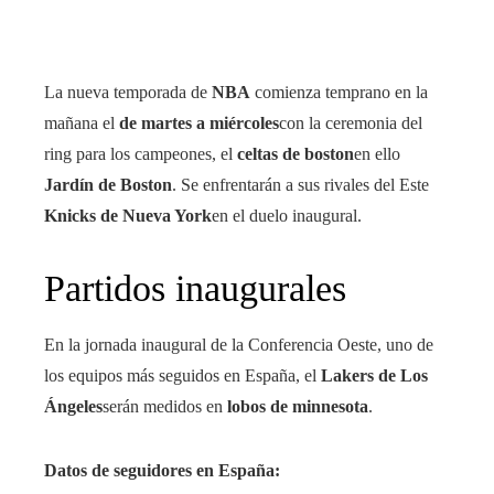
bleupon
l
La nueva temporada de
NBA
comienza temprano en la
mañana el
de martes a miércoles
con la ceremonia del
ring para los campeones, el
celtas de boston
en ello
Jardín de Boston
. Se enfrentarán a sus rivales del Este
Knicks de Nueva York
en el duelo inaugural.
Partidos inaugurales
En la jornada inaugural de la Conferencia Oeste, uno de
los equipos más seguidos en España, el
Lakers de Los
Ángeles
serán medidos en
lobos de minnesota
.
Datos de seguidores en España: