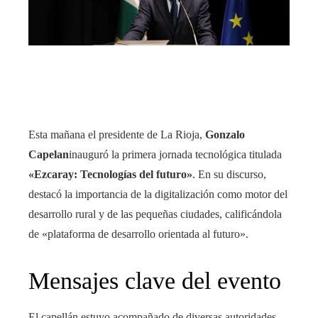
edIn
rest
bleupon
Esta mañana el presidente de La Rioja,
Gonzalo
l
Capelan
inauguró la primera jornada tecnológica titulada
«Ezcaray: Tecnologías del futuro»
. En su discurso,
destacó la importancia de la digitalización como motor del
desarrollo rural y de las pequeñas ciudades, calificándola
de «plataforma de desarrollo orientada al futuro».
Mensajes clave del evento
El capellán estuvo acompañado de diversas autoridades,