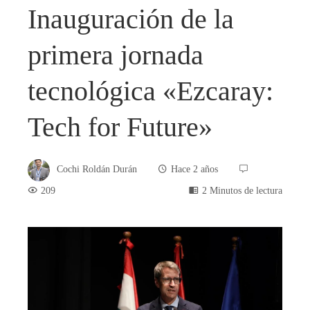
Inauguración de la
primera jornada
tecnológica «Ezcaray:
Tech for Future»
Cochi Roldán Durán
Hace 2 años
209
2 Minutos de lectura
book
ter