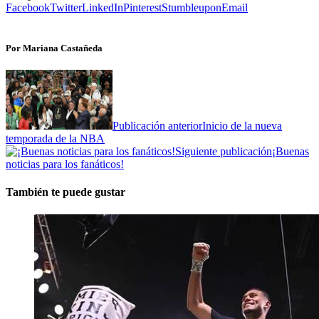
Facebook
Twitter
LinkedIn
Pinterest
Stumbleupon
Email
Por Mariana Castañeda
Publicación anterior
Inicio de la nueva
temporada de la NBA
Siguiente publicación
¡Buenas
noticias para los fanáticos!
También te puede gustar