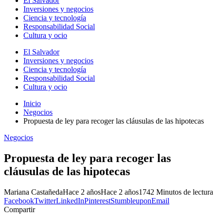
El Salvador
Inversiones y negocios
Ciencia y tecnología
Responsabilidad Social
Cultura y ocio
El Salvador
Inversiones y negocios
Ciencia y tecnología
Responsabilidad Social
Cultura y ocio
Inicio
Negocios
Propuesta de ley para recoger las cláusulas de las hipotecas
Negocios
Propuesta de ley para recoger las
cláusulas de las hipotecas
Mariana Castañeda
Hace 2 años
Hace 2 años
174
2 Minutos de lectura
Facebook
Twitter
LinkedIn
Pinterest
Stumbleupon
Email
Compartir