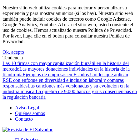
Nuestro sitio web utiliza cookies para mejorar y personalizar su
experiencia y para mostrar anuncios (si los hay). Nuestro sitio web
también puede incluir cookies de terceros como Google Adsense,
Google Analytics, Youtube. Al usar el sitio web, usted consiente el
uso de cookies. Hemos actualizado nuestra Política de Privacidad.
Por favor, haga clic en el botón para consultar nuestra Política de
Privacidad.
Ok, acepto
Tendencia
Las 10 firmas con mayor capitalización bursátil en la historia del
mercado
Las mayores donaciones individuales en la historia de la
filantropía
Ejemplos de empresas en Estados Unidos que aplican
RSE con enfoque en diversidad e inclusión laboral y compras
responsables
Las canciones más versionadas y su evolución en la
industria musical
La quiebra de 9.000 bancos y sus consecuencias en
la regulación bancaria
Aviso Legal
Quiénes somos
Contacto