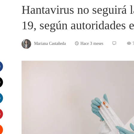
Hantavirus no seguirá 
19, según autoridades 
Mariana Castañeda
Hace 3 meses
acebook
witter
inkedIn
interest