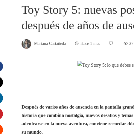
Toy Story 5: nuevas pos
después de años de aus
Mariana Castañeda
Hace 1 mes
27
acebook
witter
Después de varios años de ausencia en la pantalla grand
inkedIn
historia que combina nostalgia, nuevos desafíos y tema
adentrarse en la nueva aventura, conviene recordar d
interest
su mundo.