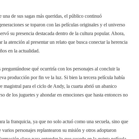
de una de sus sagas más queridas, el público continuó
neraciones se toparon con las películas originales y el universo
ervó su presencia destacada dentro de la cultura popular. Ahora,
r la atención al presentar un relato que busca conectar la herencia
iños en la actualidad.
preguntándose qué ocurriría con los personajes al concluir la
ueva producción por fin ve la luz. Si bien la tercera película había
magistral para el ciclo de Andy, la cuarta abrió un abanico
erso de los juguetes y ahondar en emociones que hasta entonces no
a la franquicia, ya que no solo actuó como una secuela, sino que
 varios personajes replantearon su misión y otros adoptaron
formación clave para entender lo que sucede en la quinta película.