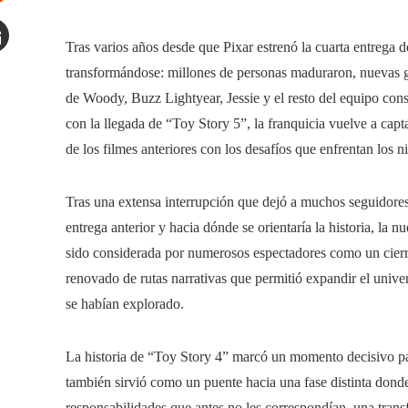
tumbleupon
Tras varios años desde que Pixar estrenó la cuarta entrega 
mail
transformándose: millones de personas maduraron, nuevas ge
de Woody, Buzz Lightyear, Jessie y el resto del equipo cons
con la llegada de “Toy Story 5”, la franquicia vuelve a capta
de los filmes anteriores con los desafíos que enfrentan los n
Tras una extensa interrupción que dejó a muchos seguidores 
entrega anterior y hacia dónde se orientaría la historia, la n
sido considerada por numerosos espectadores como un cierre 
renovado de rutas narrativas que permitió expandir el univ
se habían explorado.
La historia de “Toy Story 4” marcó un momento decisivo par
también sirvió como un puente hacia una fase distinta donde
responsabilidades que antes no les correspondían, una trans