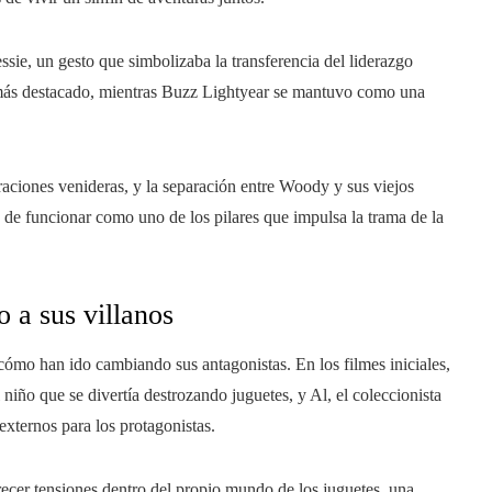
sie, un gesto que simbolizaba la transferencia del liderazgo
l más destacado, mientras Buzz Lightyear se mantuvo como una
raciones venideras, y la separación entre Woody y sus viejos
 de funcionar como uno de los pilares que impulsa la trama de la
 a sus villanos
cómo han ido cambiando sus antagonistas. En los filmes iniciales,
niño que se divertía destrozando juguetes, y Al, el coleccionista
xternos para los protagonistas.
cer tensiones dentro del propio mundo de los juguetes, una