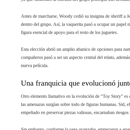
Antes de marcharse, Woody cedió su insignia de sheriff a Jes
dentro del grupo. Así, la vaquerita pasó a ocupar un pape
figura esencial de apoyo para el resto de los juguetes.
Esta elección abrió un amplio abanico de opciones para nar
compañeros pasó a ser un aspecto central del relato, además
nueva película.
Una franquicia que evolucionó junto
Otro elemento llamativo en la evolución de “Toy Story” es 
las amenazas surgían sobre todo de figuras humanas. Sid, el 
empeñado en preservar piezas valiosas, encarnaban riesgos e
Sin embargo, conforme la saga avanzaba, empezaron a apare