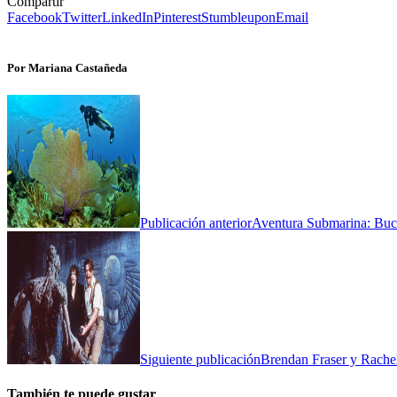
Compartir
Facebook
Twitter
LinkedIn
Pinterest
Stumbleupon
Email
Por Mariana Castañeda
Publicación anterior
Aventura Submarina: Buc
Siguiente publicación
Brendan Fraser y Rache
También te puede gustar