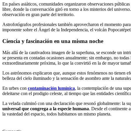
En países asiáticos, comunidades organizaron observaciones públicas a
libre, donde la conversación giró en torno a los misterios del univers
observación en gran parte del territorio.
Astrofotógrafos profesionales también aprovecharon el momento para 
imponente sobre el Ángel de la Independencia, el volcán Popocatépetl
Ciencia y fascinación en una misma noche
Más allá de la cautivadora imagen de la superluna, se esconde un intr
se presenta en contadas ocasiones anualmente; sin embargo, no todas l
extraordinariamente próxima, lo que la convirtió en la de mayor tama
Los astrónomos explicaron que, aunque estos fenómenos no tienen efect
belleza del cielo iluminado y la sensación de asombro ante la natural
En urbes con
contaminación lumínica
, la contemplación de una supe
deleitarse con el prodigio celeste, al tiempo que las entidades científ
La velada culminó con una declaración que resonó globalmente: la sup
universal que congrega a la especie humana
. Desde el continente 
la vastedad del espacio, todos habitamos un mismo planeta.