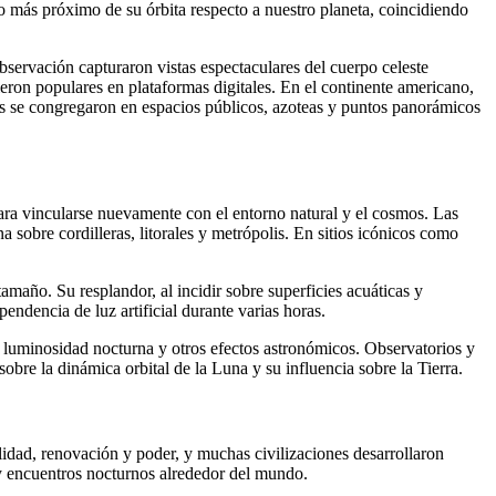
nto más próximo de su órbita respecto a nuestro planeta, coincidiendo
observación capturaron vistas espectaculares del cuerpo celeste
ron populares en plataformas digitales. En el continente americano,
os se congregaron en espacios públicos, azoteas y puntos panorámicos
ara vincularse nuevamente con el entorno natural y el cosmos. Las
 sobre cordilleras, litorales y metrópolis. En sitios icónicos como
amaño. Su resplandor, al incidir sobre superficies acuáticas y
endencia de luz artificial durante varias horas.
la luminosidad nocturna y otros efectos astronómicos. Observatorios y
bre la dinámica orbital de la Luna y su influencia sobre la Tierra.
ilidad, renovación y poder, y muchas civilizaciones desarrollaron
 y encuentros nocturnos alrededor del mundo.