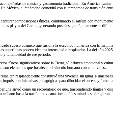
compañadas de música y gastronomía tradicional. En América Latina, la 
o. En México, el fenómeno coincidió con la temporada de transición entre
capturar composiciones únicas, combinando el satélite con monumentos
 o las playas del Caribe, generando postales que rápidamente se difund
incado suceso cósmico que fusiona la exactitud numérica con la magnifi
as superlunas poseen idéntica intensidad o resplandor. La del año 2025 s
ño y luminosidad de ese período.
os físicos significativos sobre la Tierra, sí influyen emocional y cultu
eza son elementos que fortalecen el vínculo humano con el universo.
rluna tan resplandeciente constituyó una vivencia sin igual. Numerosas
icas impulsaron iniciativas pedagógicas para dilucidar el suceso y fomenta
erluna sirvió como un recordatorio de que, trascendiendo límites y dis
australiano hasta la nación mexicana, incontables miradas se dirigieron