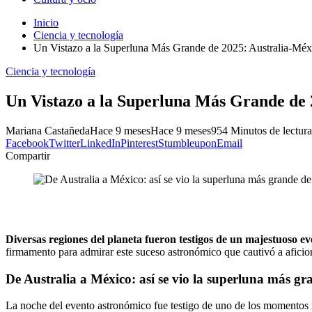
Inicio
Ciencia y tecnología
Un Vistazo a la Superluna Más Grande de 2025: Australia-Méx
Ciencia y tecnología
Un Vistazo a la Superluna Más Grande de 
Mariana Castañeda
Hace 9 meses
Hace 9 meses
95
4 Minutos de lectura
Facebook
Twitter
LinkedIn
Pinterest
Stumbleupon
Email
Compartir
Diversas regiones del planeta fueron testigos de un majestuoso e
firmamento para admirar este suceso astronómico que cautivó a aficion
De Australia a México: así se vio la superluna más g
La noche del evento astronómico fue testigo de uno de los momentos 