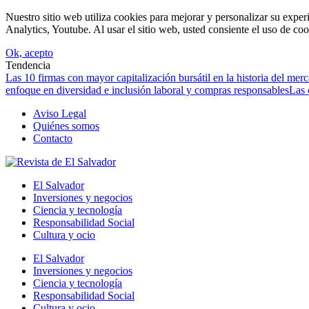
Nuestro sitio web utiliza cookies para mejorar y personalizar su expe
Analytics, Youtube. Al usar el sitio web, usted consiente el uso de coo
Ok, acepto
Tendencia
Las 10 firmas con mayor capitalización bursátil en la historia del mer
enfoque en diversidad e inclusión laboral y compras responsables
Las 
Aviso Legal
Quiénes somos
Contacto
El Salvador
Inversiones y negocios
Ciencia y tecnología
Responsabilidad Social
Cultura y ocio
El Salvador
Inversiones y negocios
Ciencia y tecnología
Responsabilidad Social
Cultura y ocio