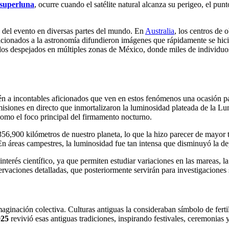
superluna
, ocurre cuando el satélite natural alcanza su perigeo, el pu
da del evento en diversas partes del mundo. En
Australia
, los centros de 
icionados a la astronomía difundieron imágenes que rápidamente se hicie
cielos despejados en múltiples zonas de México, donde miles de individu
ién a incontables aficionados que ven en estos fenómenos una ocasión p
siones en directo que inmortalizaron la luminosidad plateada de la Luna
 como el foco principal del firmamento nocturno.
56,900 kilómetros de nuestro planeta, lo que la hizo parecer de mayor t
En áreas campestres, la luminosidad fue tan intensa que disminuyó la dep
nterés científico, ya que permiten estudiar variaciones en las mareas, 
vaciones detalladas, que posteriormente servirán para investigaciones so
imaginación colectiva. Culturas antiguas la consideraban símbolo de fert
025
revivió esas antiguas tradiciones, inspirando festivales, ceremonias