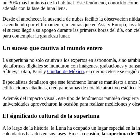
un 30% más luminosa de lo habitual. Este fenómeno, conocido como
además con la fase de luna llena.
Desde el anochecer, la ausencia de nubes facilitó la observación níti
ascendiendo por el firmamento, mientras que en Asia y Europa, los af
el suceso llegó a su apogeo durante las primeras horas del día, con 
para contemplar la grandeza lunar.
Un suceso que cautiva al mundo entero
La superluna no solo cautiva a los expertos en astronomía, sino tamb
plataformas digitales se inundaron con imágenes, grabaciones y transmi
Sídney, Tokio, París y
Ciudad de México
, el cuerpo celeste se erigió
Especialistas detallaron que este fenómeno lunar se manifestó a unos 3
edificaciones citadinas, creó panoramas de notable atractivo estético. 
Además del impacto visual, este tipo de fenómenos también despierta i
universidades aprovecharon la ocasión para realizar mediciones y obser
El significado cultural de la superluna
A lo largo de la historia, la Luna ha ocupado un lugar especial en la 
calendarios basados en sus fases. En esta ocasión,
la superluna de 2