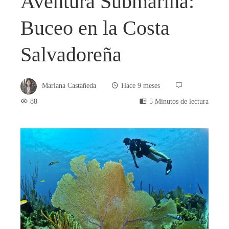
Aventura Submarina:
Buceo en la Costa
Salvadoreña
Mariana Castañeda
Hace 9 meses
88
5 Minutos de lectura
book
ter
edIn