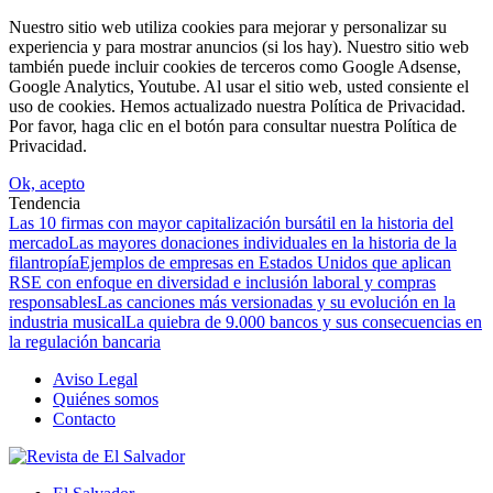
Nuestro sitio web utiliza cookies para mejorar y personalizar su
experiencia y para mostrar anuncios (si los hay). Nuestro sitio web
también puede incluir cookies de terceros como Google Adsense,
Google Analytics, Youtube. Al usar el sitio web, usted consiente el
uso de cookies. Hemos actualizado nuestra Política de Privacidad.
Por favor, haga clic en el botón para consultar nuestra Política de
Privacidad.
Ok, acepto
Tendencia
Las 10 firmas con mayor capitalización bursátil en la historia del
mercado
Las mayores donaciones individuales en la historia de la
filantropía
Ejemplos de empresas en Estados Unidos que aplican
RSE con enfoque en diversidad e inclusión laboral y compras
responsables
Las canciones más versionadas y su evolución en la
industria musical
La quiebra de 9.000 bancos y sus consecuencias en
la regulación bancaria
Aviso Legal
Quiénes somos
Contacto