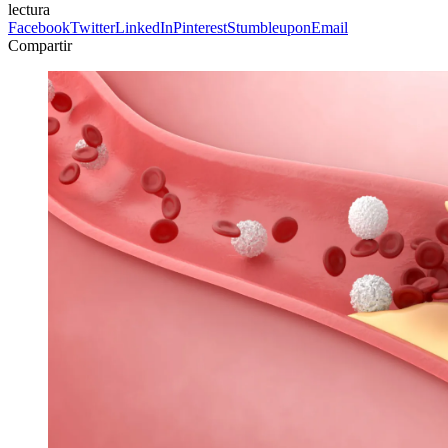
lectura
Facebook
Twitter
LinkedIn
Pinterest
Stumbleupon
Email
Compartir