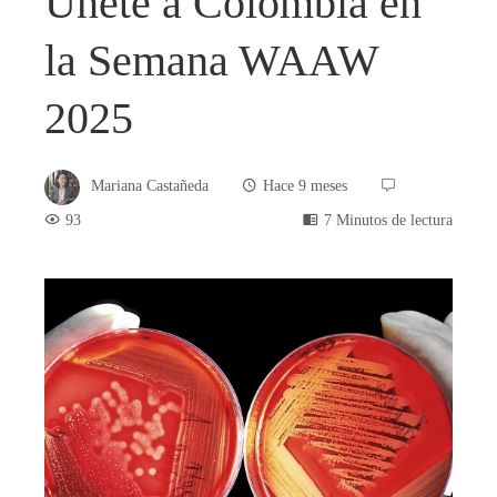
Únete a Colombia en
la Semana WAAW
2025
Mariana Castañeda
Hace 9 meses
93
7 Minutos de lectura
book
ter
edIn