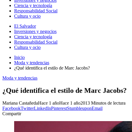
Inversiones y negocios
Ciencia y tecnología
Responsabilidad Social
Cultura y ocio
El Salvador
Inversiones y negocios
Ciencia y tecnología
Responsabilidad Social
Cultura y ocio
Inicio
Moda y tendencias
¿Qué identifica el estilo de Marc Jacobs?
Moda y tendencias
¿Qué identifica el estilo de Marc Jacobs?
Mariana Castañeda
Hace 1 año
Hace 1 año
201
3 Minutos de lectura
Facebook
Twitter
LinkedIn
Pinterest
Stumbleupon
Email
Compartir