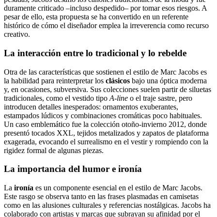
duramente criticado –incluso despedido– por tomar esos riesgos. A
pesar de ello, esta propuesta se ha convertido en un referente
histórico de cómo el diseñador emplea la irreverencia como recurso
creativo.
La interacción entre lo tradicional y lo rebelde
Otra de las características que sostienen el estilo de Marc Jacobs es
la habilidad para reinterpretar los
clásicos
bajo una óptica moderna
y, en ocasiones, subversiva. Sus colecciones suelen partir de siluetas
tradicionales, como el vestido tipo
A-line
o el traje sastre, pero
introducen detalles inesperados: ornamentos exuberantes,
estampados lúdicos y combinaciones cromáticas poco habituales.
Un caso emblemático fue la colección otoño-invierno 2012, donde
presentó tocados XXL, tejidos metalizados y zapatos de plataforma
exagerada, evocando el surrealismo en el vestir y rompiendo con la
rigidez formal de algunas piezas.
La importancia del humor e ironía
La
ironía
es un componente esencial en el estilo de Marc Jacobs.
Este rasgo se observa tanto en las frases plasmadas en camisetas
como en las alusiones culturales y referencias nostálgicas. Jacobs ha
colaborado con artistas y marcas que subrayan su afinidad por el