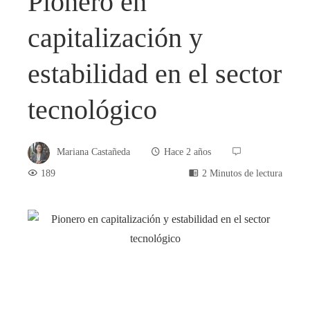
Pionero en
capitalización y
estabilidad en el sector
tecnológico
Mariana Castañeda
Hace 2 años
189
2 Minutos de lectura
book
ter