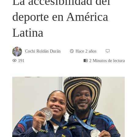
La accesibilidad del
deporte en América
Latina
Cochi Roldán Durán
Hace 2 años
191
2 Minutos de lectura
book
ter
edIn