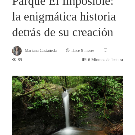
Parque El Imposible:
la enigmática historia
detrás de su creación
Mariana Castañeda
Hace 9 meses
89
6 Minutos de lectura
book
ter
edIn