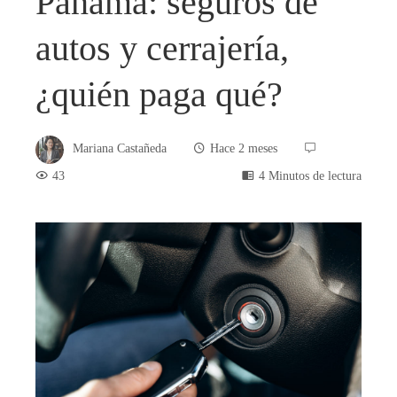
Panamá: seguros de
autos y cerrajería,
¿quién paga qué?
Mariana Castañeda
Hace 2 meses
43
4 Minutos de lectura
book
ter
edIn