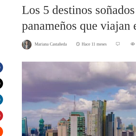
Los 5 destinos soñados
panameños que viajan e
Mariana Castañeda
Hace 11 meses
acebook
witter
inkedIn
interest