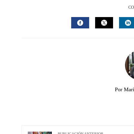
CO
FACEBOOK
TWITTER
L
Por Mari