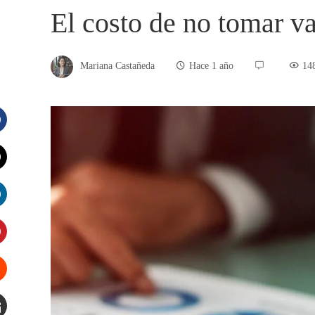
El costo de no tomar v
Mariana Castañeda
Hace 1 año
14
acebook
witter
inkedIn
interest
tumbleupon