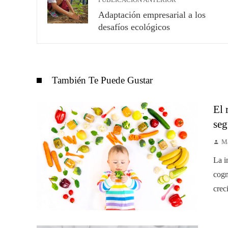
PUBLICACIÓN ANTERIOR
Adaptación empresarial a los
desafíos ecológicos
También Te Puede Gustar
El 
seg
Ma
La i
cogn
crec