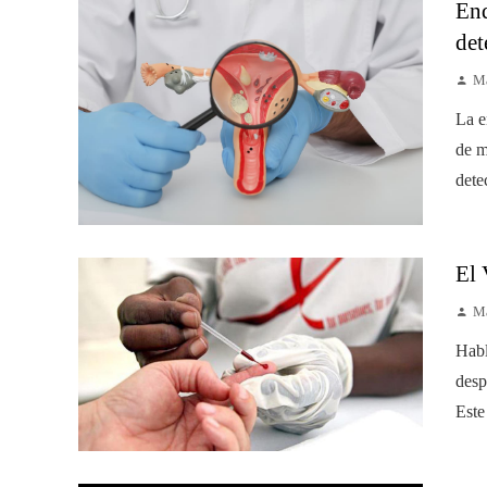
End
det
Ma
La e
de m
dete
El 
Ma
Habl
desp
Este