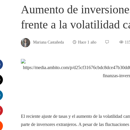
Aumento de inversiones
frente a la volatilidad 
Mariana Castañeda
Hace 1 año
11
acebook
witter
inkedIn
El reciente ajuste de tasas y el aumento de la volatilidad 
interest
parte de inversores extranjeros. A pesar de las fluctuacione