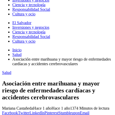
Inversiones y negocios
Ciencia y tecnología
Responsabilidad Social
Cultura y ocio
El Salvador
Inversiones y negocios
Ciencia y tecnología
Responsabilidad Social
Cultura y ocio
Inicio
Salud
Asociación entre marihuana y mayor riesgo de enfermedades
cardíacas y accidentes cerebrovasculares
Salud
Asociación entre marihuana y mayor
riesgo de enfermedades cardíacas y
accidentes cerebrovasculares
Mariana Castañeda
Hace 1 año
Hace 1 año
137
4 Minutos de lectura
Facebook
Twitter
LinkedIn
Pinterest
Stumbleupon
Email