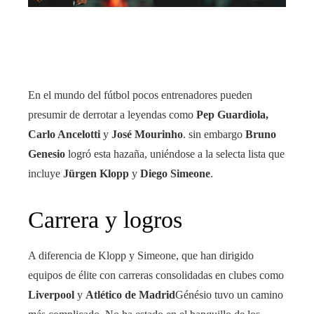
rest
bleupon
l
En el mundo del fútbol pocos entrenadores pueden
presumir de derrotar a leyendas como
Pep Guardiola,
Carlo Ancelotti
y
José Mourinho
. sin embargo
Bruno
Genesio
logró esta hazaña, uniéndose a la selecta lista que
incluye
Jürgen Klopp
y
Diego Simeone
.
Carrera y logros
A diferencia de Klopp y Simeone, que han dirigido
equipos de élite con carreras consolidadas en clubes como
Liverpool
y
Atlético de Madrid
Génésio tuvo un camino