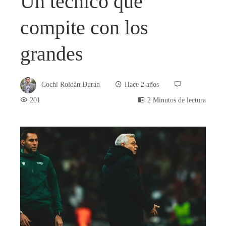
Un técnico que
compite con los
grandes
Cochi Roldán Durán
Hace 2 años
201
2 Minutos de lectura
book
ter
edIn