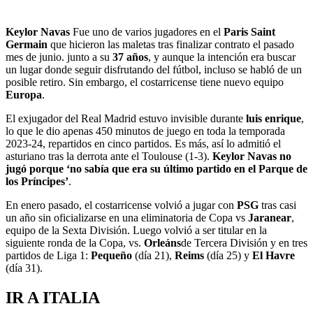
Keylor Navas
Fue uno de varios jugadores en el
Paris Saint
Germain
que hicieron las maletas tras finalizar contrato el pasado
mes de junio. junto a su
37 años
, y aunque la intención era buscar
un lugar donde seguir disfrutando del fútbol, ​​incluso se habló de un
posible retiro. Sin embargo, el costarricense tiene nuevo equipo
Europa
.
El exjugador del Real Madrid estuvo invisible durante
luis enrique
,
lo que le dio apenas 450 minutos de juego en toda la temporada
2023-24, repartidos en cinco partidos. Es más, así lo admitió el
asturiano tras la derrota ante el Toulouse (1-3).
Keylor Navas no
jugó porque ‘no sabía que era su último partido en el Parque de
los Príncipes’
.
En enero pasado, el costarricense volvió a jugar con
PSG
tras casi
un año sin oficializarse en una eliminatoria de Copa vs
Jaranear
,
equipo de la Sexta División. Luego volvió a ser titular en la
siguiente ronda de la Copa, vs.
Orleáns
de Tercera División y en tres
partidos de Liga 1:
Pequeño
(día 21),
Reims
(día 25) y
El Havre
(día 31).
IR A ITALIA