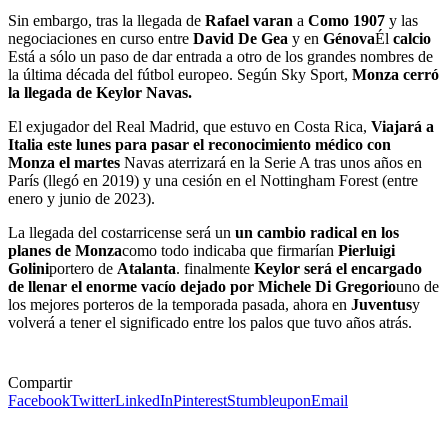
Sin embargo, tras la llegada de
Rafael
varan
a
Como 1907
y las
negociaciones en curso entre
David
De Gea
y en
Génova
Él
calcio
Está a sólo un paso de dar entrada a otro de los grandes nombres de
la última década del fútbol europeo. Según Sky Sport,
Monza cerró
la llegada de Keylor Navas.
El exjugador del Real Madrid, que estuvo en Costa Rica,
Viajará a
Italia este lunes para pasar el reconocimiento médico con
Monza el martes
Navas aterrizará en la Serie A tras unos años en
París (llegó en 2019) y una cesión en el Nottingham Forest (entre
enero y junio de 2023).
La llegada del costarricense será un
un cambio radical en los
planes de Monza
como todo indicaba que firmarían
Pierluigi
Golini
portero de
Atalanta
. finalmente
Keylor será el encargado
de llenar el enorme vacío dejado por Michele Di Gregorio
uno de
los mejores porteros de la temporada pasada, ahora en
Juventus
y
volverá a tener el significado entre los palos que tuvo años atrás.
Compartir
Facebook
Twitter
LinkedIn
Pinterest
Stumbleupon
Email