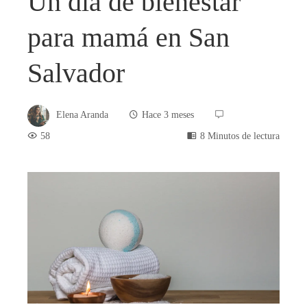
Un día de bienestar
para mamá en San
Salvador
Elena Aranda
Hace 3 meses
58
8 Minutos de lectura
book
ter
edIn