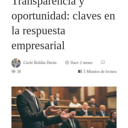
Transparencia y
oportunidad: claves en
la respuesta
empresarial
Cochi Roldán Durán
Hace 2 meses
38
5 Minutos de lectura
book
ter