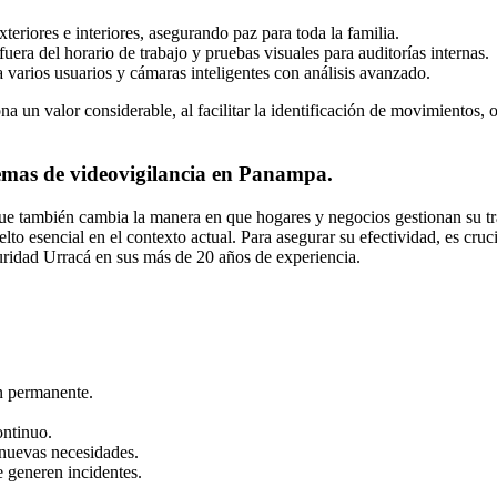
xteriores e interiores, asegurando paz para toda la familia.
fuera del horario de trabajo y pruebas visuales para auditorías internas.
a varios usuarios y cámaras inteligentes con análisis avanzado.
iona un valor considerable, al facilitar la identificación de movimiento
temas de videovigilancia en Panampa.
 que también cambia la manera en que hogares y negocios gestionan su tr
o esencial en el contexto actual. Para asegurar su efectividad, es cruci
ridad Urracá en sus más de 20 años de experiencia.
n permanente.
ontinuo.
 nuevas necesidades.
e generen incidentes.