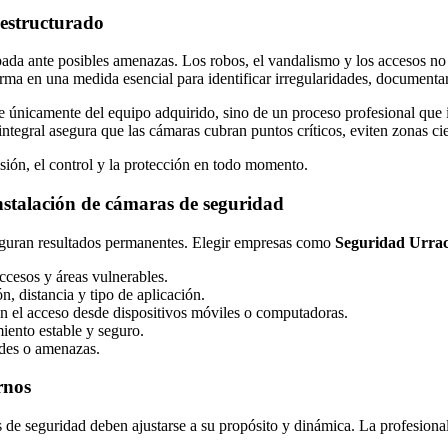
 estructurado
ipada ante posibles amenazas. Los robos, el vandalismo y los accesos no
orma en una medida esencial para identificar irregularidades, documenta
nicamente del equipo adquirido, sino de un proceso profesional que inc
tegral asegura que las cámaras cubran puntos críticos, eviten zonas cie
isión, el control y la protección en todo momento.
instalación de cámaras de seguridad
seguran resultados permanentes. Elegir empresas como
Seguridad Urra
accesos y áreas vulnerables.
, distancia y tipo de aplicación.
tan el acceso desde dispositivos móviles o computadoras.
iento estable y seguro.
ades o amenazas.
rnos
as de seguridad deben ajustarse a su propósito y dinámica. La profesion