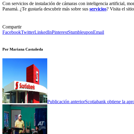
Con servicios de instalación de cámaras con inteligencia artificial, m
Panamá. ¿Te gustaría descubrir más sobre sus
servicios
? Visita el sit
Compartir
Facebook
Twitter
LinkedIn
Pinterest
Stumbleupon
Email
Por Mariana Castañeda
Publicación anterior
Scotiabank obtiene la apr