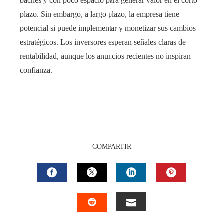
baches y con poco espacio para generar valor en el corto
plazo. Sin embargo, a largo plazo, la empresa tiene
potencial si puede implementar y monetizar sus cambios
estratégicos. Los inversores esperan señales claras de
rentabilidad, aunque los anuncios recientes no inspiran
confianza.
COMPARTIR
FACEBOOK
TWITTER
LINKEDIN
PINTEREST
EMAIL
STUMBLEUPON