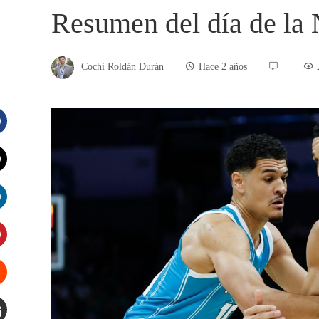
Resumen del día de l
Cochi Roldán Durán
Hace 2 años
acebook
witter
inkedIn
interest
tumbleupon