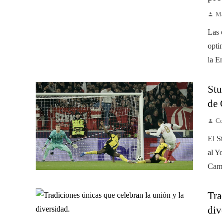
Ma
Las 
opti
la E
Stu
de 
Co
El S
al Y
Camp
Tra
div