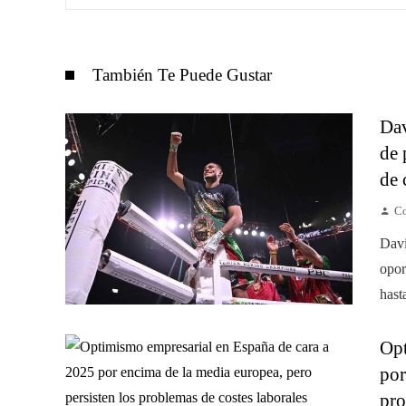
También Te Puede Gustar
Dav
de 
de 
Co
Davi
opor
hast
Opt
por
pro