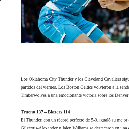
mail
Los Oklahoma City Thunder y los Cleveland Cavaliers sigue
partidos del viernes. Los Boston Celtics volvieron a la sen
Timberwolves a una emocionante victoria sobre los Denver
Trueno 137 – Blazers 114
El Thunder, con un récord perfecto de 5-0, igualó su mejo
Gilgeous-Alexander y Jalen Williams se destacaron en una c