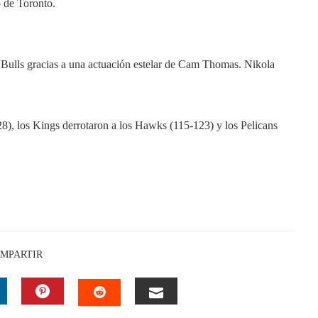
o de Toronto.
 Bulls gracias a una actuación estelar de Cam Thomas. Nikola
128), los Kings derrotaron a los Hawks (115-123) y los Pelicans
MPARTIR
INKEDIN
PINTEREST
EMAIL