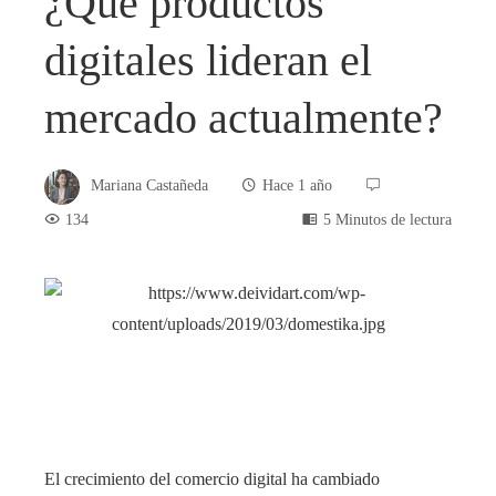
¿Qué productos
digitales lideran el
mercado actualmente?
Mariana Castañeda
Hace 1 año
134
5 Minutos de lectura
book
ter
edIn
El crecimiento del comercio digital ha cambiado