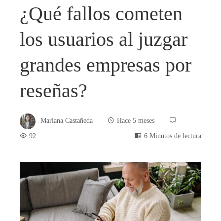
¿Qué fallos cometen
los usuarios al juzgar
grandes empresas por
reseñas?
Mariana Castañeda
Hace 5 meses
92
6 Minutos de lectura
book
ter