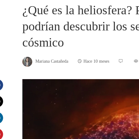
¿Qué es la heliosfera?
podrían descubrir los s
cósmico
Mariana Castañeda
Hace 10 meses
acebook
witter
inkedIn