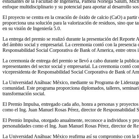
estudiantes de la Facultad de Ingeniería, Pamela Noriega Salum, Mic
enfoque multidisciplinario y su potencial para aportar al desarrollo sos
El proyecto se centra en la creación de óxido de calcio (CaO) a parti
proporciona una solución para la valorización de residuos, sino que t
en su visión de Ingeniería 5.0.
La entrega del premio se realizó durante la presentación del Repor
del ámbito social y empresarial. La ceremonia contó con la presencia
Responsabilidad Social Corporativa de Bank of America, entre otros il
La ceremonia de entrega del premio se llevó a cabo durante la publ
representantes del sector social y empresarial. La ceremonia contó c
vicepresidenta de Responsabilidad Social Corporativa de Bank of Ameri
La Universidad Anáhuac México, mediante su Programa de Liderazgo en
comunidad. Este programa proporciona diplomados, talleres, seminarios
transformación social.
El Premio Impulsa, entregado cada año, honra a personas y proyectos 
como el Ing. Juan Manuel Rosas Pérez, director de Responsabilidad So
El Premio Impulsa, otorgado anualmente, reconoce a individuos y proye
personalidades como el Ing. Juan Manuel Rosas Pérez, director de Res
La Universidad Anáhuac México reafirma así su compromiso con la form