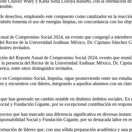
helle Chávez Wiley y Karla Sofía Losoya Basurto, con la orientación de
tenible.
r de desechos, empleando este compuesto como catalizador en la reacción
ambién fomenta el uso de energías limpias, en concordancia con los obj
te Anual de Compromiso Social 2024, un evento que congregó a miembro
 del Rector de la Universidad Anáhuac México, Dr. Cipriano Sánchez Ga
ustres invitados.
icación del Reporte Anual de Compromiso Social 2024, evento que reu
on la presencia del Rector de la Universidad Anáhuac México, Dr. Cipri
ca, entre otros distinguidos invitados.​
 Compromiso Social, Impulsa, sigue promoviendo entre sus estudiantes
 y encuentros con líderes, integrando a aquellos alumnos con un claro i
que han generado un cambio notable en distintos ámbitos sociales. En e
cial y Fundación Gigante, por su excepcional contribución en responsa
ctos que han marcado una diferencia significativa en diversas instancia
ponsabilidad Social y Fundación Gigante, por su destacada labor en res
ación de líderes que, con una sólida preparación académica y una prof