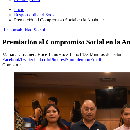
Inicio
Responsabilidad Social
Premiación al Compromiso Social en la Anáhuac
Responsabilidad Social
Premiación al Compromiso Social en la A
Mariana Castañeda
Hace 1 año
Hace 1 año
147
3 Minutos de lectura
Facebook
Twitter
LinkedIn
Pinterest
Stumbleupon
Email
Compartir