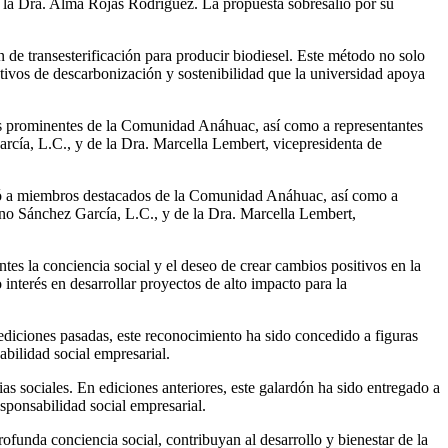
 la Dra. Alma Rojas Rodríguez. La propuesta sobresalió por su
 de transesterificación para producir biodiesel. Este método no solo
etivos de descarbonización y sostenibilidad que la universidad apoya
s prominentes de la Comunidad Anáhuac, así como a representantes
rcía, L.C., y de la Dra. Marcella Lembert, vicepresidenta de
nió a miembros destacados de la Comunidad Anáhuac, así como a
ano Sánchez García, L.C., y de la Dra. Marcella Lembert,
 la conciencia social y el deseo de crear cambios positivos en la
nterés en desarrollar proyectos de alto impacto para la
diciones pasadas, este reconocimiento ha sido concedido a figuras
bilidad social empresarial.
s sociales. En ediciones anteriores, este galardón ha sido entregado a
ponsabilidad social empresarial.​
unda conciencia social, contribuyan al desarrollo y bienestar de la