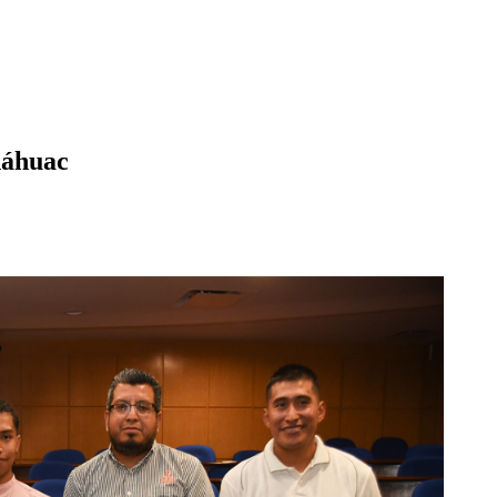
náhuac