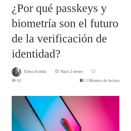
¿Por qué passkeys y
biometría son el futuro
de la verificación de
identidad?
Elena Aranda
Hace 2 meses
61
3 Minutos de lectura
book
ter