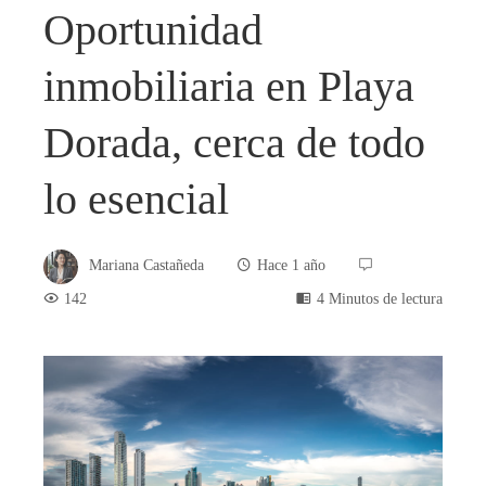
Oportunidad
inmobiliaria en Playa
Dorada, cerca de todo
lo esencial
Mariana Castañeda
Hace 1 año
142
4 Minutos de lectura
book
ter