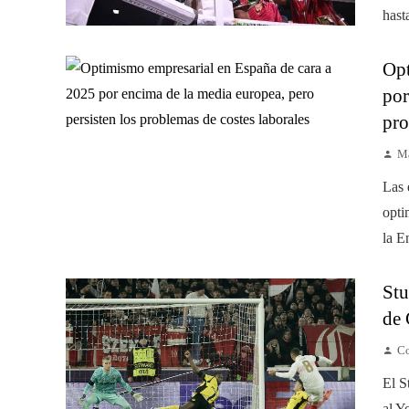
hast
Opt
por
pro
Ma
Las 
opti
la E
Stu
de 
Co
El S
al Y