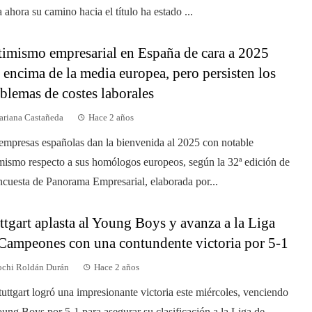
a ahora su camino hacia el título ha estado ...
imismo empresarial en España de cara a 2025
 encima de la media europea, pero persisten los
blemas de costes laborales
riana Castañeda
Hace 2 años
empresas españolas dan la bienvenida al 2025 con notable
mismo respecto a sus homólogos europeos, según la 32ª edición de
ncuesta de Panorama Empresarial, elaborada por...
ttgart aplasta al Young Boys y avanza a la Liga
Campeones con una contundente victoria por 5-1
chi Roldán Durán
Hace 2 años
tuttgart logró una impresionante victoria este miércoles, venciendo
oung Boys por 5-1 para asegurar su clasificación a la Liga de