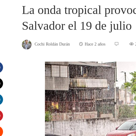
La onda tropical provoc
Salvador el 19 de julio
Cochi Roldán Durán
Hace 2 años
acebook
witter
inkedIn
interest