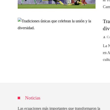
Camp
Tra
div
Co
La N
en A
cult
Noticias
Las ecuaciones más importantes que transformaron la