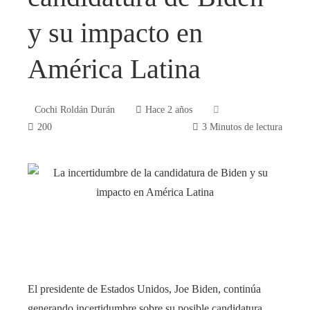
y su impacto en
América Latina
Cochi Roldán Durán
Hace 2 años
200
3 Minutos de lectura
book
ter
edIn
El presidente de Estados Unidos, Joe Biden, continúa
generando incertidumbre sobre su posible candidatura