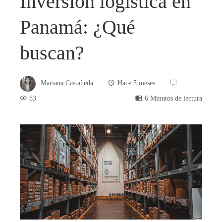
Inversión logística en
Panamá: ¿Qué
buscan?
Mariana Castañeda
Hace 5 meses
83
6 Minutos de lectura
book
ter
edIn