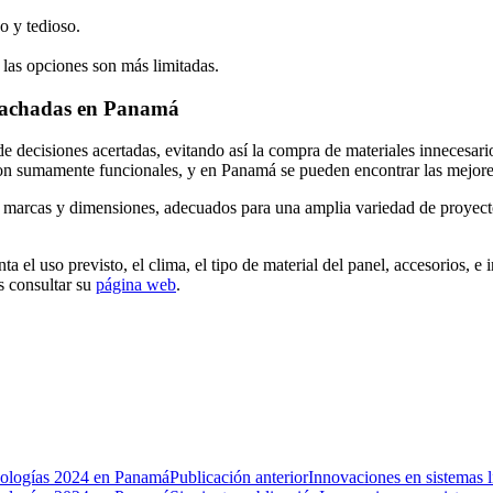
go y tedioso.
, las opciones son más limitadas.
a fachadas en Panamá
de decisiones acertadas, evitando así la compra de materiales innecesari
nas son sumamente funcionales, y en Panamá se pueden encontrar las mej
es marcas y dimensiones, adecuados para una amplia variedad de proyect
enta el uso previsto, el clima, el tipo de material del panel, accesorios,
s consultar su
página web
.
Publicación anterior
Innovaciones en sistemas l