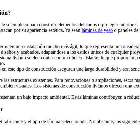
ción?
nte se empleen para construir elementos delicados o proteger interiores.
estacan por su apariencia estética. Ya sean
láminas de yeso
o paneles de 
ermiten una instalación mucho más ágil, lo que representa un considera
 diseños y acabados, adaptándose a los estilos únicos de cualquier proy
stema liviano suelen contar con un núcleo aislante, lo que proporciona 
go.
s en este tipo de construcción aseguran una larga durabilidad y son senci
e las estructuras existentes. Para renovaciones o ampliaciones, estos ma
 también visuales. Los sistemas de construcción livianos ofrecen una e
presentan un bajo impacto ambiental. Estas láminas contribuyen a reduci
ar
 el fabricante y el tipo de lámina seleccionada. No obstante, los siguie