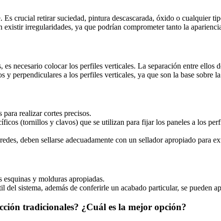
e. Es crucial retirar suciedad, pintura descascarada, óxido o cualquier ti
den existir irregularidades, ya que podrían comprometer tanto la aparien
, es necesario colocar los perfiles verticales. La separación entre ellos 
 y perpendiculares a los perfiles verticales, ya que son la base sobre l
para realizar cortes precisos.
icos (tornillos y clavos) que se utilizan para fijar los paneles a los pe
paredes, deben sellarse adecuadamente con un sellador apropiado para ext
las esquinas y molduras apropiadas.
il del sistema, además de conferirle un acabado particular, se pueden apl
cción tradicionales? ¿Cuál es la mejor opción?