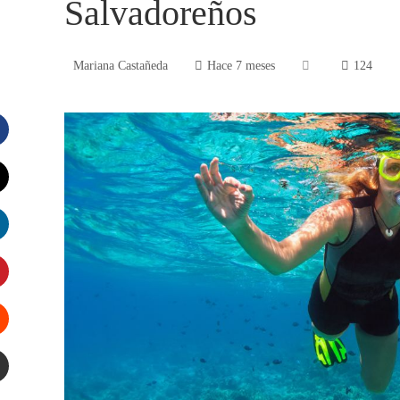
Salvadoreños
Mariana Castañeda
Hace 7 meses
124
acebook
witter
inkedIn
interest
tumbleupon
mail