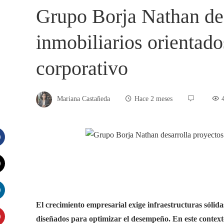
Grupo Borja Nathan des
inmobiliarios orientado
corporativo
Mariana Castañeda
Hace 2 meses
acebook
witter
El crecimiento empresarial exige infraestructuras sólid
inkedIn
diseñados para optimizar el desempeño. En este conte