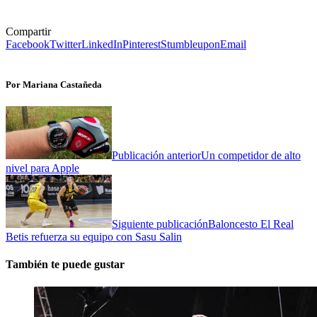
Compartir
Facebook
Twitter
LinkedIn
Pinterest
Stumbleupon
Email
Por Mariana Castañeda
Publicación anterior
Un competidor de alto
nivel para Apple
Siguiente publicación
Baloncesto El Real
Betis refuerza su equipo con Sasu Salin
También te puede gustar