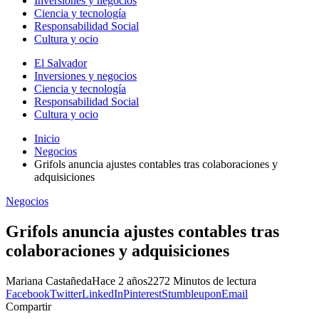
Inversiones y negocios
Ciencia y tecnología
Responsabilidad Social
Cultura y ocio
El Salvador
Inversiones y negocios
Ciencia y tecnología
Responsabilidad Social
Cultura y ocio
Inicio
Negocios
Grifols anuncia ajustes contables tras colaboraciones y
adquisiciones
Negocios
Grifols anuncia ajustes contables tras
colaboraciones y adquisiciones
Mariana Castañeda
Hace 2 años
227
2 Minutos de lectura
Facebook
Twitter
LinkedIn
Pinterest
Stumbleupon
Email
Compartir