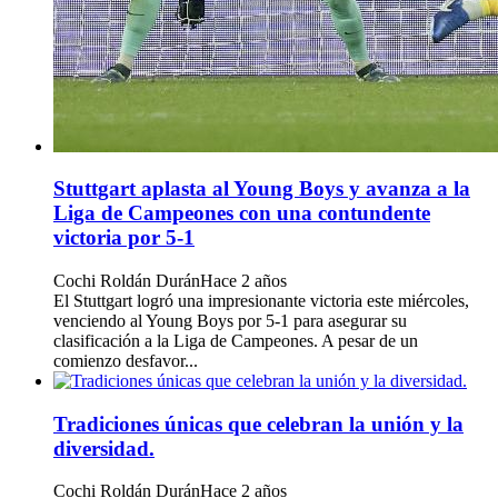
Stuttgart aplasta al Young Boys y avanza a la
Liga de Campeones con una contundente
victoria por 5-1
Cochi Roldán Durán
Hace 2 años
El Stuttgart logró una impresionante victoria este miércoles,
venciendo al Young Boys por 5-1 para asegurar su
clasificación a la Liga de Campeones. A pesar de un
comienzo desfavor...
Tradiciones únicas que celebran la unión y la
diversidad.
Cochi Roldán Durán
Hace 2 años