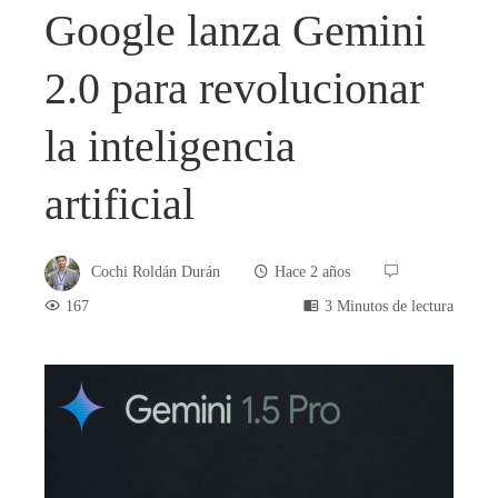
Google lanza Gemini
2.0 para revolucionar
la inteligencia
artificial
Cochi Roldán Durán
Hace 2 años
167
3 Minutos de lectura
book
ter