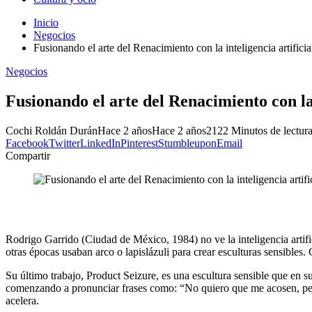
Inicio
Negocios
Fusionando el arte del Renacimiento con la inteligencia artificia
Negocios
Fusionando el arte del Renacimiento con la 
Cochi Roldán Durán
Hace 2 años
Hace 2 años
212
2 Minutos de lectur
Facebook
Twitter
LinkedIn
Pinterest
Stumbleupon
Email
Compartir
Rodrigo Garrido (Ciudad de México, 1984) no ve la inteligencia artifici
otras épocas usaban arco o lapislázuli para crear esculturas sensibles.
Su último trabajo, Product Seizure, es una escultura sensible que en s
comenzando a pronunciar frases como: “No quiero que me acosen, pero 
acelera.