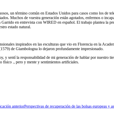
ctuosos, un término común en Estados Unidos para casos como los de t
dos. Muchos de vuestra generación están agotados, enfermos o incapaces
ica Garrido en entrevista con WIRED en español. El trabajo plantea la pr
stro estado natural.
ensionales inspirados en las esculturas que vio en Florencia en la Aca
 (1579) de Giambologna lo dejaron profundamente impresionado.
y, y sentí la responsabilidad de mi generación de hablar por nuestro ti
 físico ., pero y mente y sentimientos artificiales.
icación anterior
Perspectivas de recuperación de las bolsas europeas y as