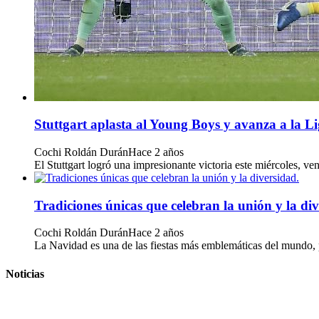
Stuttgart aplasta al Young Boys y avanza a la L
Cochi Roldán Durán
Hace 2 años
El Stuttgart logró una impresionante victoria este miércoles, 
Tradiciones únicas que celebran la unión y la div
Cochi Roldán Durán
Hace 2 años
La Navidad es una de las fiestas más emblemáticas del mundo, pe
Noticias