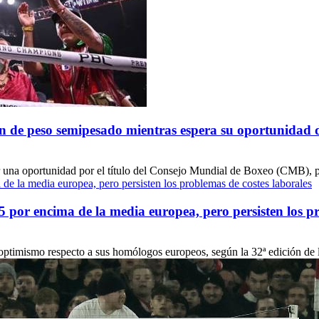
n de peso semipesado mientras espera su oportunidad de
na oportunidad por el título del Consejo Mundial de Boxeo (CMB), pero
por encima de la media europea, pero persisten los pr
optimismo respecto a sus homólogos europeos, según la 32ª edición de 