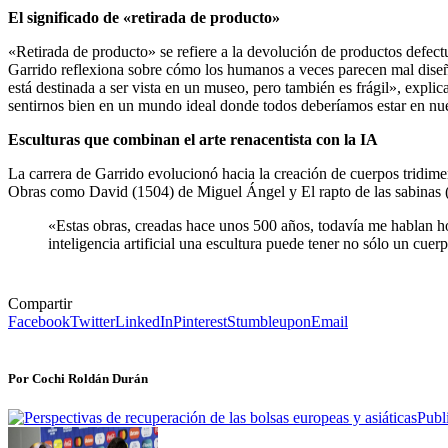
El significado de «retirada de producto»
«Retirada de producto» se refiere a la devolución de productos defe
Garrido reflexiona sobre cómo los humanos a veces parecen mal diseña
está destinada a ser vista en un museo, pero también es frágil», expl
sentirnos bien en un mundo ideal donde todos deberíamos estar en nue
Esculturas que combinan el arte renacentista con la IA
La carrera de Garrido evolucionó hacia la creación de cuerpos tridim
Obras como David (1504) de Miguel Ángel y El rapto de las sabinas
«Estas obras, creadas hace unos 500 años, todavía me hablan ho
inteligencia artificial una escultura puede tener no sólo un cuerpo
Compartir
Facebook
Twitter
LinkedIn
Pinterest
Stumbleupon
Email
Por Cochi Roldán Durán
Publ