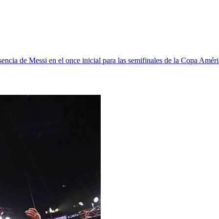
sencia de Messi en el once inicial para las semifinales de la Copa Amér